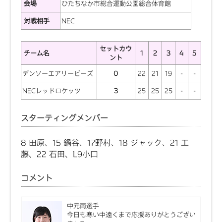
会場
ひたちなか市総合運動公園総合体育館
対戦相手
NEC
セットカウ
チーム名
1
2
3
4
5
ント
デンソーエアリービーズ
0
22
21
19
-
-
NECレッドロケッツ
3
25
25
25
-
-
スターティングメンバー
8 田原、15 鍋谷、17野村、18 ジャック、21 工
藤、22 石田、L9小口
コメント
中元南選手
今日も寒い中遠くまで応援ありがとうござい