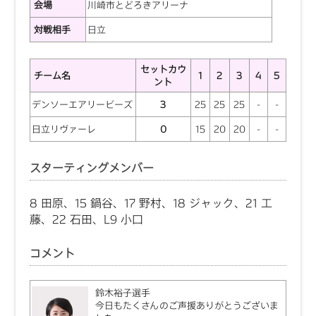
会場
川崎市とどろきアリーナ
対戦相手
日立
セットカウ
チーム名
1
2
3
4
5
ント
デンソーエアリービーズ
3
25
25
25
-
-
日立リヴァーレ
0
15
20
20
-
-
スターティングメンバー
8 田原、15 鍋谷、17 野村、18 ジャック、21 工
藤、22 石田、L9 小口
コメント
鈴木裕子選手
今日もたくさんのご声援ありがとうございま