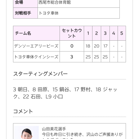
会場
西尾市総合体育館
対戦相手
トヨタ車体
セットカウ
チーム名
1
2
3
4
5
ント
デンソーエアリービーズ
0
18
20
17
-
-
トヨタ車体クインシーズ
3
25
25
25
-
-
スターティングメンバー
3 朝日、8 田原、15 鍋谷、17 野村、18 ジャッ
ク、22 石田、L9 小口
コメント
山田美花選手
今日も昨日に引き続き、沢山のご声援ありが