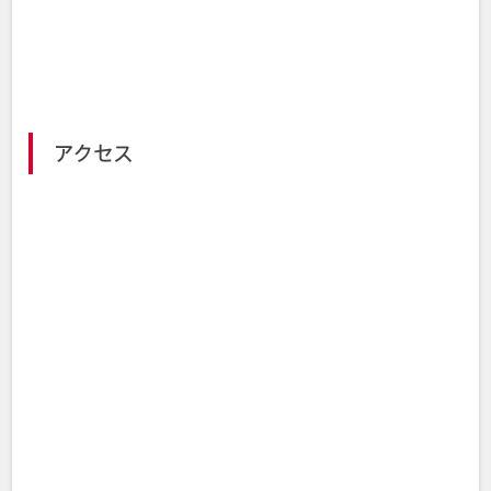
休館日
～1月3日）
宝来屋 ボンズアリーナ（郡山総合体育
Webサイト
館）- 郡山市公式ウェブサイト
アクセス