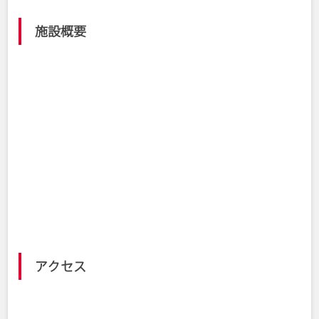
施設概要
愛知県西尾市小島町大郷1-1
所在地
0563-54-7761
TEL
9:00～21:00
営業時間
月曜日（祝日の場合は翌日）、年末・年
休館日
始
施設案内 ダイセンアリーナ西尾｜西尾
Webサイト
市公式ウェブサイト
アクセス