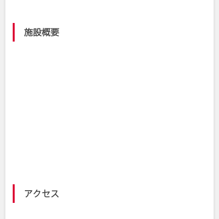
施設概要
福島市仁井田字西下川原41-1
所在地
024-539-5500
TEL
9:00～21:00
営業時間
月曜日（祝日の場合は翌日）、年末・年
休館日
始
福島トヨタ クラウンアリーナ (国体記念体
Webサイト
育館) – 福島市スポーツ振興公社
アクセス