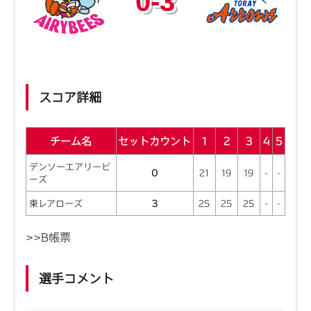
0-3
スコア詳細
チーム名
セットカウント
1
2
3
4
5
デンソーエアリービ
0
21
19
19
-
-
ーズ
東レアローズ
3
25
25
25
-
-
>>B帳票
選手コメント