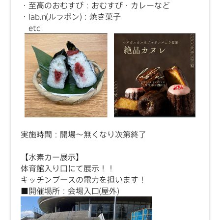
・至高のおむすび：おむすび・カレーなど
・lab.n(ルラボン)：焼き菓子
etc
実施時間：開場～無くなり次第終了
【水素カー展示】
体育館入り口にて展示！！
キッチンブースの電力を担います！
■開催場所：会場入口(屋外)