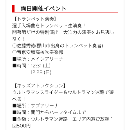
両日開催イベント
【トランペット演奏】
選手入場曲をトランペット生演奏！
開幕節だけの特別演出！大迫力の演奏をお見逃し
なく！
○佐藤秀徳(郡山市出身のトランペット奏者)
○
帝京安積高校吹奏楽部
■場所：メインアリーナ
■時間：12:31 (土)
12:28 (日)
【キッズアトラクション】
ウルトラマンスライダー＆ウルトラマン迷路で遊
べる！
■場所：サブアリーナ
■時間：開門からハーフタイムまで
■金額：ウルトラマン迷路：エリア内遊び放題１
回500円