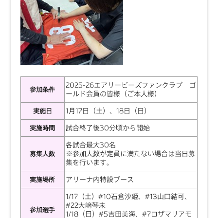
2025-26エアリービーズファンクラブ ゴ
参加条件
ールド会員の皆様（ご本人様）
1月17日（土）、18日（日）
実施日
試合終了後30分頃から開始
実施時間
各試合最大30名
※参加人数が定員に満たない場合は当日募
募集人数
集を行います。
アリーナ内特設ブース
実施場所
1/17（土）#10石倉沙姫、#13山口結可、
#22大﨑琴未
参加選手
1/18（日）#5吉田美海、#7ロザマリアモ