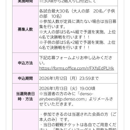
11:30頃から2階入り口付近にて
実施時間
各試合最大30名（大人の部 20名／子供
の部 10名）
※参加人数が定員に満たない場合は当日募
集を行います。
募集人数
※大人の部は5名×4組で予選を実施。上位
4名で決勝戦を行います！！
※子供の部は5名×2組で予選を実施、上位
4名で決勝戦を行います！！
下記応募フォームよりお申し込みくださ
い
。
申込方法
https://forms.office.com/r/FXfsEdPLHk
2026年1月12日（月）23:59まで
申込期間
2026年1月13日（火）19:00頃
※当選者の方のみに「denso-
当選発表日
airybees@jp.denso.com」よりメールさ
時・方法
せていただきます。
・参加できるのは当選された会員の方（ご
本人のみ）です。
・当日の観戦チケットは各自でご用意くだ
さい。「飲みにくいヨーグルト早飲み愛知