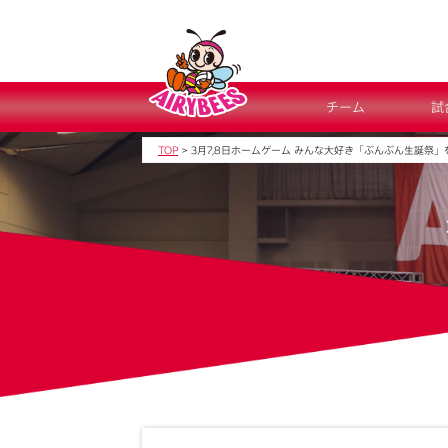
チーム
試
TOP
>
3月7,8日ホームゲーム みんな大好き「ぶんぶん生誕祭」