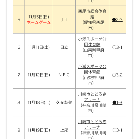
市）
西尾市総合体育
11月5日(日)
館
5
ＪＴ
●2-3
ホームゲーム
（愛知県西尾
市）
小瀬スポーツ公
園体育館
6
11月11日(土)
日立
◯3-1
（山梨県甲府
市）
小瀬スポーツ公
園体育館
7
11月12日(日)
ＮＥＣ
○3-2
（山梨県甲府
市）
川崎市とどろき
アリーナ
8
11月18日(土)
久光製薬
●1-3
（神奈川県川崎
市）
川崎市とどろき
アリーナ
9
11月19日(日)
上尾
○3-1
（神奈川県川崎
市）