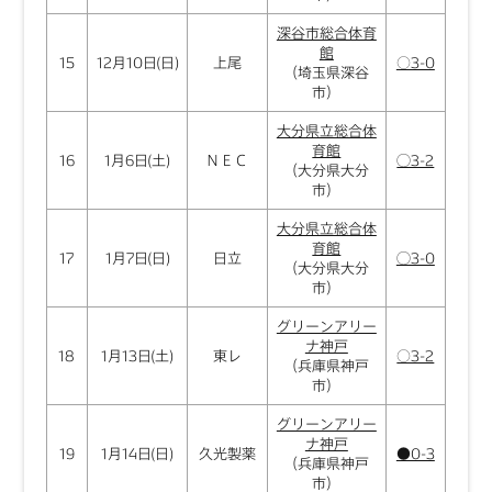
深谷市総合体育
館
15
12月10日(日)
上尾
○3-0
（埼玉県深谷
市）
大分県立総合体
育館
16
1月6日(土)
ＮＥＣ
◯3-2
（大分県大分
市）
大分県立総合体
育館
17
1月7日(日)
日立
◯3-0
（大分県大分
市）
グリーンアリー
ナ神戸
18
1月13日(土)
東レ
○3-2
（兵庫県神戸
市）
グリーンアリー
ナ神戸
19
1月14日(日)
久光製薬
●0-3
（兵庫県神戸
市）