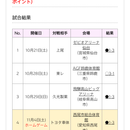
ポイント）
試合結果
No.
開催日
対戦相手
会場
結果
ゼビオアリーナ
仙台
1
10月21日(土)
上尾
●1-3
（宮城県仙台
市）
AGF鈴鹿体育館
2
10月28日(土)
東レ
（三重県鈴鹿
○3-1
市）
飛騨高山ビッグ
アリーナ
3
10月29日(日)
久光製薬
●1-3
（岐阜県高山
市）
西尾市総合体育
11月4日(土)
館
4
トヨタ車体
●1-3
ホームゲーム
（愛知県西尾