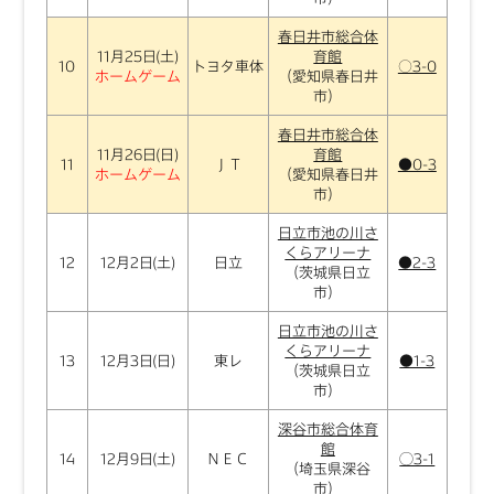
春日井市総合体
11月25日(土)
育館
10
トヨタ車体
○3-0
ホームゲーム
（愛知県春日井
市）
春日井市総合体
11月26日(日)
育館
11
ＪＴ
●0-3
ホームゲーム
（愛知県春日井
市）
日立市池の川さ
くらアリーナ
12
12月2日(土)
日立
●2-3
（茨城県日立
市）
日立市池の川さ
くらアリーナ
13
12月3日(日)
東レ
●1-3
（茨城県日立
市）
深谷市総合体育
館
14
12月9日(土)
ＮＥＣ
◯3-1
（埼玉県深谷
市）