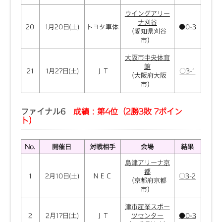
ウイングアリー
ナ刈谷
20
1月20日(土)
トヨタ車体
●0-3
（愛知県刈谷
市）
大阪市中央体育
館
21
1月27日(土)
ＪＴ
○3-1
（大阪府大阪
市）
ファイナル6
成績：第4位（2勝3敗 7ポイン
ト）
No.
開催日
対戦相手
会場
結果
島津アリーナ京
都
1
2月10日(土)
ＮＥＣ
○3-2
（京都府京都
市）
津市産業スポー
2
2月17日(土)
ＪＴ
ツセンター
●0-3