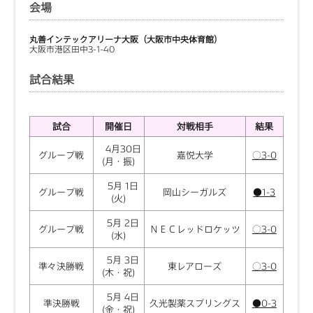
会場
丸善インテックアリーナ大阪（大阪市中央体育館）
大阪市港区田中3-1-40
試合結果
試合
開催日
対戦相手
結果
4月30日
グループ戦
嘉悦大学
○3-0
(月・振)
5月 1日
グループ戦
岡山シーガルズ
●1-3
(火)
5月 2日
グループ戦
ＮＥＣレッドロケッツ
○3-0
(水)
5月 3日
準々決勝戦
東レアローズ
○3-0
(木・祝)
5月 4日
準決勝戦
久光製薬スプリングス
●0-3
(金・祝)