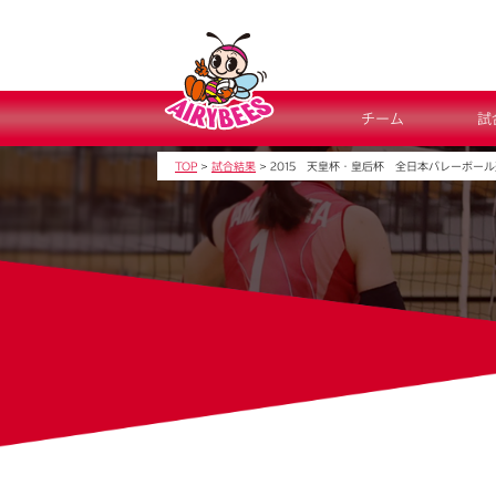
チーム
試
TOP
>
試合結果
>
2015 天皇杯・皇后杯 全日本バレーボー