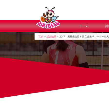
チーム
試
TOP
>
試合結果
>
2017 黒鷲旗全日本男女選抜バレーボール大