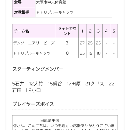
会場
大阪市中央体育館
対戦相手
ＰＦＵブルーキャッツ
セットカウ
チーム名
1
2
3
4
5
ント
デンソーエアリービーズ
3
27
25
25
-
-
ＰＦＵブルーキャッツ
0
25
19
18
-
-
スターティングメンバー
5石井 12大竹 15鍋谷 17田原 21クリス 22
石田 L9小口
プレイヤーズボイス
田原愛里選手
皆さん、こんにちは。いつも温かい応援ありがとうございま