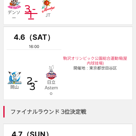
3-
1
デンソ
JT
ー
4.6（SAT）
16:00
駒沢オリンピック公園総合運動場(屋
内球技場)
開催地：東京都世田谷区
2-
日立
3
岡山
Astem
o
ファイナルラウンド 3位決定戦
4.7（SUN）